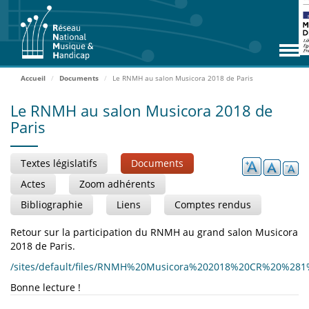
Aller
RNMH
au
contenu
Missions
principal
Adhérents
Accueil
Documents
Le RNMH au salon Musicora 2018 de Paris
Rencontres
Le RNMH au salon Musicora 2018 de
Paris
Zoom Adhérents
Espace ressources
Textes législatifs
Documents
Contact
Actes
Zoom adhérents
Bibliographie
Liens
Comptes rendus
Accueil
Retour sur la participation du RNMH au grand salon Musicora
2018 de Paris.
ADHÉRER
/sites/default/files/RNMH%20Musicora%202018%20CR%20%281
Bonne lecture !
ACCÈS EXTRANET