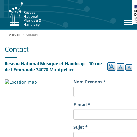
Aller
RNMH
au
contenu
Missions
principal
Adhérents
Accueil
Contact
Rencontres
Contact
Zoom Adhérents
Réseau National Musique et Handicap - 10 rue
Espace ressources
de l'Emeraude 34070 Montpellier
Contact
Nom Prénom
*
Accueil
E-mail
*
ADHÉRER
Sujet
*
ACCÈS EXTRANET