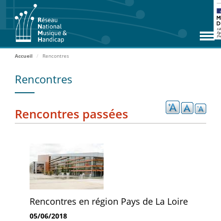
Aller
RNMH
au
contenu
Missions
principal
Adhérents
Accueil
Rencontres
Rencontres
Rencontres
Zoom Adhérents
Espace ressources
Rencontres passées
Contact
Accueil
ADHÉRER
Rencontres en région Pays de La Loire
ACCÈS EXTRANET
05/06/2018