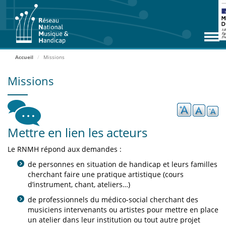
Aller
RNMH
au
contenu
Missions
principal
Adhérents
Accueil
Missions
Rencontres
Missions
Zoom Adhérents
Espace ressources
Mettre en lien les acteurs
Contact
Le RNMH répond aux demandes :
Accueil
de personnes en situation de handicap et leurs familles
cherchant faire une pratique artistique (cours
d’instrument, chant, ateliers…)
ADHÉRER
de professionnels du médico-social cherchant des
musiciens intervenants ou artistes pour mettre en place
ACCÈS EXTRANET
un atelier dans leur institution ou tout autre projet