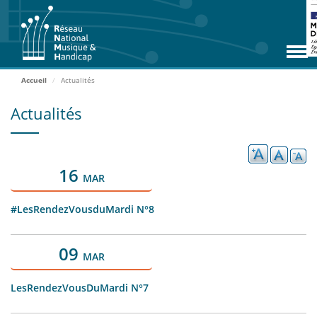
Aller
RNMH
au
contenu
Missions
principal
Adhérents
Accueil
Actualités
Rencontres
Actualités
Zoom Adhérents
Espace ressources
16
MAR
Contact
#LesRendezVousduMardi N°8
Accueil
09
MAR
ADHÉRER
LesRendezVousDuMardi N°7
ACCÈS EXTRANET