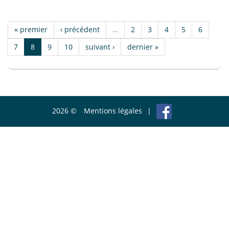
« premier
‹ précédent
…
2
3
4
5
6
7
8
9
10
suivant ›
dernier »
2026 ©
Mentions légales
|