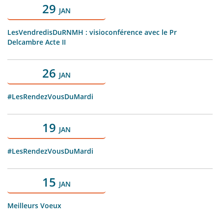
29
JAN
LesVendredisDuRNMH : visioconférence avec le Pr
Delcambre Acte II
26
JAN
#LesRendezVousDuMardi
19
JAN
#LesRendezVousDuMardi
15
JAN
Meilleurs Voeux