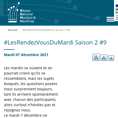
Aller
RNMH
au
contenu
Missions
principal
Adhérents
Accueil
#LesRendezVousDuMardi Saison 2 #9
Rencontres
#LesRendezVousDuMardi Saison 2 #9
Zoom Adhérents
Mardi 07 décembre 2021
Espace ressources
Les mardis se suivent et on
Contact
pourrait croire qu'ils se
ressemblent, mais les sujets
Accueil
évoqués, les quesitons posées
nous surprennent toujours,
tant ils arrivent spontanément
ADHÉRER
avec chacun des participants,
alors surtout n'hésitez pas et
rejoignez nous.
ACCÈS EXTRANET
Le mardi 7 décembre ne