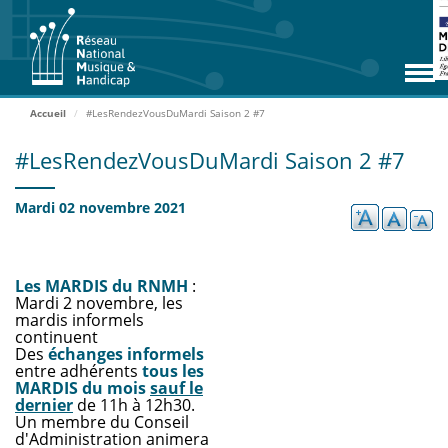
Aller
RNMH
au
contenu
Missions
principal
Adhérents
Accueil
#LesRendezVousDuMardi Saison 2 #7
Rencontres
#LesRendezVousDuMardi Saison 2 #7
Zoom Adhérents
Mardi 02 novembre 2021
Espace ressources
Contact
Les MARDIS du RNMH
:
Accueil
Mardi 2 novembre, les
mardis informels
continuent
Des
échanges informels
entre adhérents
tous les
ADHÉRER
MARDIS du mois
sauf le
dernier
de 11h à 12h30.
ACCÈS EXTRANET
Un membre du Conseil
d'Administration animera