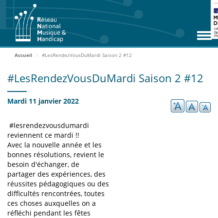
Aller
RNMH
au
contenu
Missions
principal
Adhérents
Accueil
#LesRendezVousDuMardi Saison 2 #12
Rencontres
#LesRendezVousDuMardi Saison 2 #12
Zoom Adhérents
Mardi 11 janvier 2022
Espace ressources
#lesrendezvousdumardi
Contact
reviennent ce mardi !!
Avec la nouvelle année et les
Accueil
bonnes résolutions, revient le
besoin d'échanger, de
partager des expériences, des
ADHÉRER
réussites pédagogiques ou des
difficultés rencontrées, toutes
ces choses auxquelles on a
ACCÈS EXTRANET
réfléchi pendant les fêtes