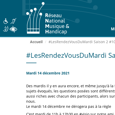
Aller
au
contenu
principal
M
Accueil
#LesRendezVousDuMardi Saison 2 #1
#LesRendezVousDuMardi Sa
Mardi 14 décembre 2021
Des mardis il y en aura encore, et même jusqu'à la 
sujets évoqués, les questions posées sont différent
aussi riches avec chacun des participants, alors sur
nous.
Le mardi 14 décembre ne dérogera pas à la règle
C’est mardi de 11h à 12h30 en #visio sur notre ami