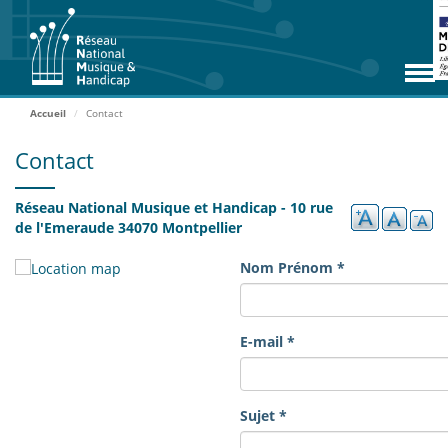
Aller
RNMH
au
contenu
Missions
principal
Adhérents
Accueil
Contact
Rencontres
Contact
Zoom Adhérents
Réseau National Musique et Handicap - 10 rue
Espace ressources
de l'Emeraude 34070 Montpellier
Contact
Nom Prénom
*
Accueil
E-mail
*
ADHÉRER
Sujet
*
ACCÈS EXTRANET