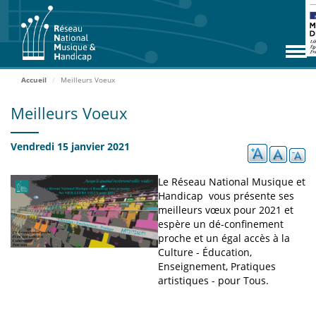
Aller
RNMH
au
contenu
Missions
principal
Adhérents
Accueil
Meilleurs Voeux
Rencontres
Meilleurs Voeux
Zoom Adhérents
Vendredi 15 janvier 2021
Espace ressources
Le Réseau National Musique et
Contact
Handicap vous présente ses
meilleurs vœux pour 2021 et
Accueil
espère un dé-confinement
proche et un égal accès à la
Culture - Éducation,
ADHÉRER
Enseignement, Pratiques
artistiques - pour Tous.
ACCÈS EXTRANET